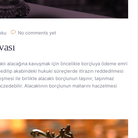
kuku
No comments yet
vası
aklı alacağına kavuşmak için öncelikle borçluya ödeme emri
edilip akabindeki hukuki süreçlerde itirazın reddedilmesi
esi ile birlikte alacaklı borçlunun taşınır, taşınmaz
aczedebilir. Alacaklının borçlunun mallarını haczetmesi