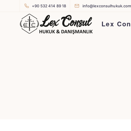
+90 532 414 89 18
info@lexconsulhukuk.co
Lex Con