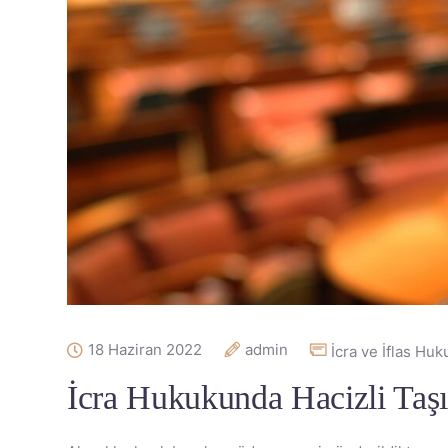
18 Haziran 2022
admin
İcra ve İflas Hu
İcra Hukukunda Hacizli Taşın