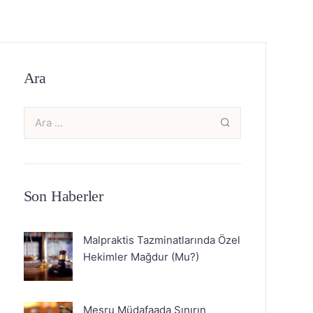
Ara
Son Haberler
Malpraktis Tazminatlarında Özel
Hekimler Mağdur (Mu?)
Meşru Müdafaada Sınırın