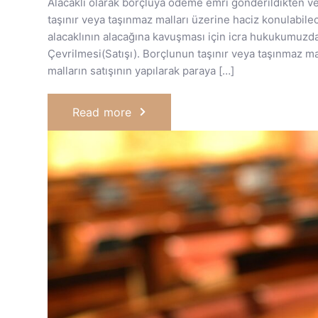
Alacaklı olarak borçluya ödeme emri gönderildikten 
taşınır veya taşınmaz malları üzerine haciz konulabile
alacaklının alacağına kavuşması için icra hukukumuzd
Çevrilmesi(Satışı). Borçlunun taşınır veya taşınmaz m
malların satışının yapılarak paraya […]
Read more