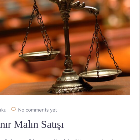
kuku
No comments yet
ır Malın Satışı