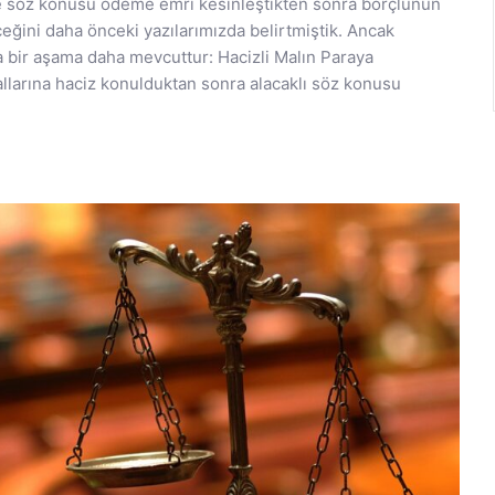
ve söz konusu ödeme emri kesinleştikten sonra borçlunun
ceğini daha önceki yazılarımızda belirtmiştik. Ancak
a bir aşama daha mevcuttur: Hacizli Malın Paraya
allarına haciz konulduktan sonra alacaklı söz konusu