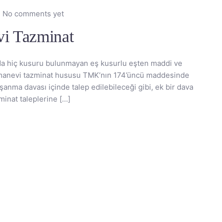
No comments yet
i Tazminat
da hiç kusuru bulunmayan eş kusurlu eşten maddi ve
 manevi tazminat hususu TMK’nın 174’üncü maddesinde
anma davası içinde talep edilebileceği gibi, ek bir dava
minat taleplerine […]