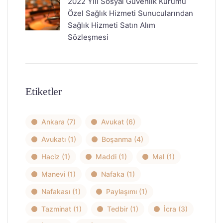
2022 Yılı Sosyal Güvenlik Kurumu
Özel Sağlık Hizmeti Sunucularından
Sağlık Hizmeti Satın Alım
Sözleşmesi
Etiketler
Ankara
(7)
Avukat
(6)
Avukatı
(1)
Boşanma
(4)
Haciz
(1)
Maddi
(1)
Mal
(1)
Manevi
(1)
Nafaka
(1)
Nafakası
(1)
Paylaşımı
(1)
Tazminat
(1)
Tedbir
(1)
İcra
(3)